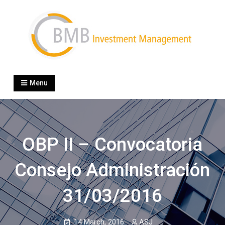
Skip
to
content
BMB Investment
boutique specialized in wealth management
Menu
OBP II – Convocatoria
Consejo Administración
31/03/2016
14 March, 2016
ASJ