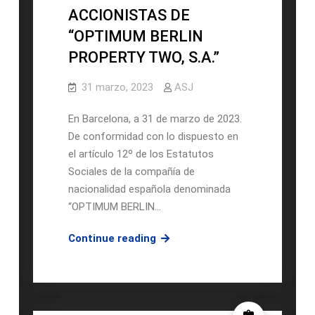
S.A.”
ACCIONISTAS DE
“OPTIMUM BERLIN
PROPERTY TWO, S.A.”
31 marzo, 2023
ASJ
En Barcelona, a 31 de marzo de 2023.
De conformidad con lo dispuesto en
el artículo 12º de los Estatutos
Sociales de la compañía de
nacionalidad española denominada
“OPTIMUM BERLIN…
CONVOCATORIA
Continue reading
DE
JUNTA
GENERAL
ORDINARA