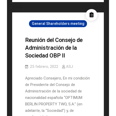
de
Administración
de
General Shareholders meeting
la
Sociedad
OBP
Reunión del Consejo de
I
Administración de la
Sociedad OBP II
25 febrero, 2022
ASJ
Apreciado Consejero, En mi condición
de Presidente del Consejo de
Administración de la sociedad de
nacionalidad española “OPTIMUM
BERLIN PROPERTY TWO, S.A.” (en
adelante, la “Sociedad”) y, de