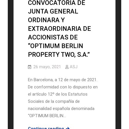
CONVOCATORIA DE
DE
JUNTA GENERAL
“OPTIMUM
ORDINARA Y
BERLIN
EXTRAORDINARIA DE
PROPERTY,
S.A.”
ACCIONISTAS DE
“OPTIMUM BERLIN
PROPERTY TWO, S.A.”
26 mayo, 2021
ASJ
En Barcelona, a 12 de mayo de 2021.
De conformidad con lo dispuesto en
el artículo 12º de los Estatutos
Sociales de la compañía de
nacionalidad española denominada
“OPTIMUM BERLIN…
CONVOCATORIA
Continue reading