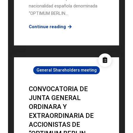
nacionalidad española denominada
“OPTIMUM BERLIN…
CONVOCATORIA
Continue reading
DE
JUNTA
GENERAL
ORDINARA
Y
General Shareholders meeting
EXTRAORDINARIA
DE
ACCIONISTAS
CONVOCATORIA DE
DE
JUNTA GENERAL
“OPTIMUM
ORDINARA Y
BERLIN
EXTRAORDINARIA DE
PROPERTY
TWO,
ACCIONISTAS DE
S.A.”