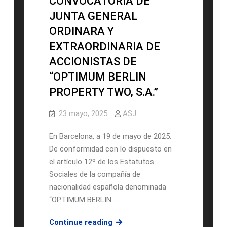
CONVOCATORIA DE
DE
JUNTA GENERAL
“OPTIMUM
ORDINARA Y
BERLIN
EXTRAORDINARIA DE
PROPERTY,
S.A.”
ACCIONISTAS DE
“OPTIMUM BERLIN
PROPERTY TWO, S.A.”
23 mayo, 2025
ASJ
En Barcelona, a 19 de mayo de 2025.
De conformidad con lo dispuesto en
el artículo 12º de los Estatutos
Sociales de la compañía de
nacionalidad española denominada
“OPTIMUM BERLIN…
CONVOCATORIA
Continue reading