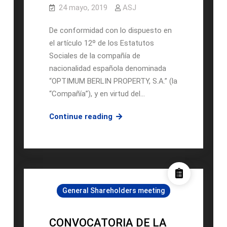
24 mayo, 2019
ASJ
De conformidad con lo dispuesto en
el artículo 12º de los Estatutos
Sociales de la compañía de
nacionalidad española denominada
“OPTIMUM BERLIN PROPERTY, S.A.” (la
“Compañía”), y en virtud del…
22-
Continue reading
05-
2019.
CONVOCATORIA
DE
JUNTA
General Shareholders meeting
GENERAL
ORDINARA
Y
CONVOCATORIA DE LA