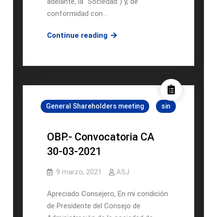
adelante, la “Sociedad”) y, de
conformidad con…
OBP
Continue reading
II.-
Convocatoria
CA
30-
03-
General Shareholders meeting
sin
2021
OBP.- Convocatoria CA
30-03-2021
9 marzo, 2021
ASJ
Apreciado Consejero, En mi condición
de Presidente del Consejo de