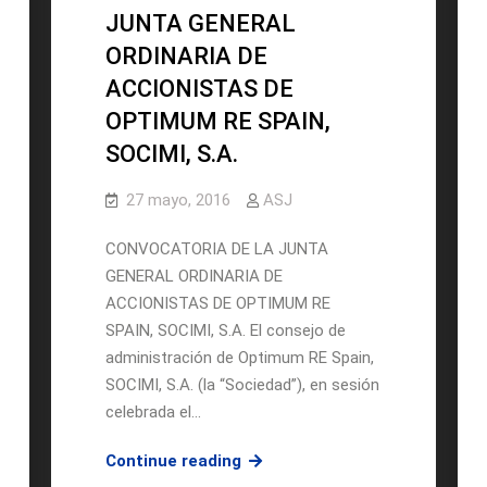
EXTRAORDINARIA
JUNTA GENERAL
DE
ORDINARIA DE
ACCIONISTAS
ACCIONISTAS DE
DE
“OPTIMUM
OPTIMUM RE SPAIN,
BERLIN
SOCIMI, S.A.
PROPERTY,
S.A.”
27 mayo, 2016
ASJ
CONVOCATORIA DE LA JUNTA
GENERAL ORDINARIA DE
ACCIONISTAS DE OPTIMUM RE
SPAIN, SOCIMI, S.A. El consejo de
administración de Optimum RE Spain,
SOCIMI, S.A. (la “Sociedad”), en sesión
celebrada el…
CONVOCATORIA
Continue reading