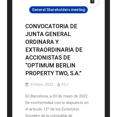
Y
General Shareholders meeting
EXTRAORDINARIA
DE
ACCIONISTAS
CONVOCATORIA DE
DE
JUNTA GENERAL
“OPTIMUM
ORDINARA Y
BERLIN
EXTRAORDINARIA DE
PROPERTY
TWO,
ACCIONISTAS DE
S.A.”
“OPTIMUM BERLIN
PROPERTY TWO, S.A.”
4 mayo, 2022
ASJ
En Barcelona, a 03 de mayo de 2022.
De conformidad con lo dispuesto en
el artículo 12º de los Estatutos
Sociales de la compañía de