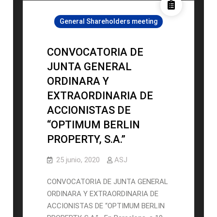
Y
General Shareholders meeting
EXTRAORDINARIA
DE
ACCIONISTAS
CONVOCATORIA DE
DE
JUNTA GENERAL
“OPTIMUM
ORDINARA Y
BERLIN
EXTRAORDINARIA DE
PROPERTY
TWO,
ACCIONISTAS DE
S.A.”
“OPTIMUM BERLIN
PROPERTY, S.A.”
25 junio, 2020
ASJ
CONVOCATORIA DE JUNTA GENERAL
ORDINARA Y EXTRAORDINARIA DE
ACCIONISTAS DE “OPTIMUM BERLIN