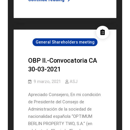
DE
JUNTA
GENERAL
ORDINARA
Y
General Shareholders meeting
EXTRAORDINARIA
DE
ACCIONISTAS
OBP II.-Convocatoria CA
DE
30-03-2021
“OPTIMUM
BERLIN
9 marzo, 2021
ASJ
PROPERTY
TWO,
Apreciado Consejero, En mi condición
S.A.”
de Presidente del Consejo de
Administración de la sociedad de
nacionalidad española “OPTIMUM
BERLIN PROPERTY TWO, S.A.” (en