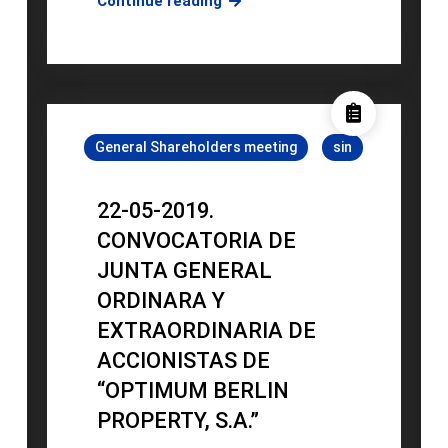
22-
Continue reading
05-
2019.
CONVOCATORIA
DE
JUNTA
General Shareholders meeting
sin
GENERAL
ORDINARA
Y
22-05-2019.
EXTRAORDINARIA
CONVOCATORIA DE
DE
JUNTA GENERAL
ACCIONISTAS
ORDINARA Y
DE
“OPTIMUM
EXTRAORDINARIA DE
BERLIN
ACCIONISTAS DE
PROPERTY
“OPTIMUM BERLIN
TWO,
PROPERTY, S.A.”
S.A.”