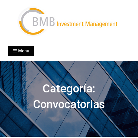
Skip
to
content
BMB Investment
boutique specialized in wealth management
Menu
Categoría:
Convocatorias