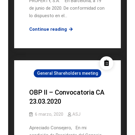
PROPERTY, S.A.” En Barcelona, a 19
de junio de 2020. De conformidad con
lo dispuesto en el…
CONVOCATORIA
Continue reading
DE
JUNTA
GENERAL
ORDINARA
Y
General Shareholders meeting
EXTRAORDINARIA
DE
ACCIONISTAS
OBP II – Convocatoria CA
DE
23.03.2020
“OPTIMUM
BERLIN
6 marzo, 2020
ASJ
PROPERTY,
S.A.”
Apreciado Consejero, En mi