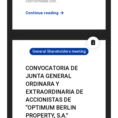
conformidad con…
Reunión
Continue reading
del
Consejo
de
Administración
de
General Shareholders meeting
la
Sociedad
OBP
CONVOCATORIA DE
II
JUNTA GENERAL
ORDINARA Y
EXTRAORDINARIA DE
ACCIONISTAS DE
“OPTIMUM BERLIN
PROPERTY, S.A.”