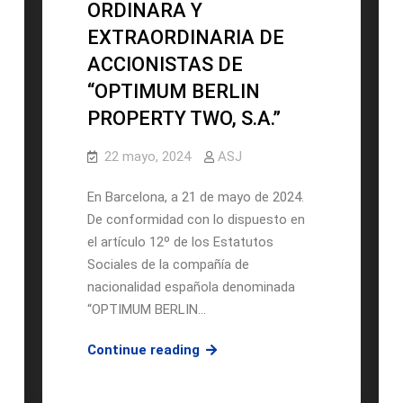
ORDINARA Y
BERLIN
EXTRAORDINARIA DE
PROPERTY,
S.A.”
ACCIONISTAS DE
“OPTIMUM BERLIN
PROPERTY TWO, S.A.”
22 mayo, 2024
ASJ
En Barcelona, a 21 de mayo de 2024.
De conformidad con lo dispuesto en
el artículo 12º de los Estatutos
Sociales de la compañía de
nacionalidad española denominada
“OPTIMUM BERLIN…
CONVOCATORIA
Continue reading
DE
JUNTA