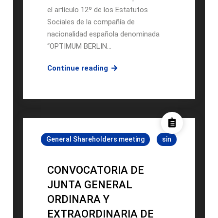
el artículo 12º de los Estatutos
Sociales de la compañía de
nacionalidad española denominada
“OPTIMUM BERLIN…
CONVOCATORIA
Continue reading
DE
JUNTA
GENERAL
ORDINARA
Y
General Shareholders meeting
sin
EXTRAORDINARIA
DE
ACCIONISTAS
CONVOCATORIA DE
DE
JUNTA GENERAL
“OPTIMUM
ORDINARA Y
BERLIN
EXTRAORDINARIA DE
PROPERTY,