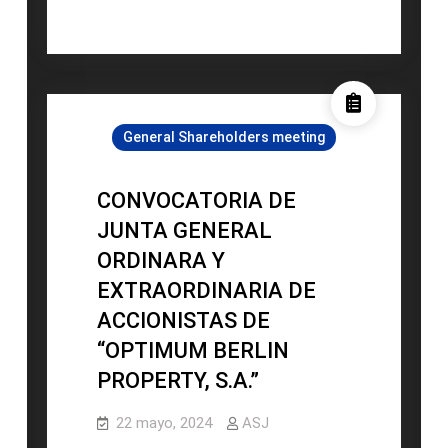
DE
JUNTA
GENERAL
ORDINARA
Y
General Shareholders meeting
EXTRAORDINARIA
DE
ACCIONISTAS
CONVOCATORIA DE
DE
JUNTA GENERAL
“OPTIMUM
ORDINARA Y
BERLIN
EXTRAORDINARIA DE
PROPERTY
TWO,
ACCIONISTAS DE
S.A.”
“OPTIMUM BERLIN
PROPERTY, S.A.”
22 mayo, 2024
ASJ