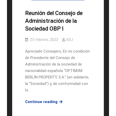
DE
ACCIONISTAS
Reunión del Consejo de
DE
Administración de la
“OPTIMUM
Sociedad OBP I
BERLIN
PROPERTY,
25 febrero, 2022
ASJ
S.A.”
Apreciado Consejero, En mi condición
de Presidente del Consejo de
Administración de la sociedad de
nacionalidad española “OPTIMUM
BERLIN PROPERTY, S.A.” (en adelante,
la “Sociedad”) y, de conformidad con
lo…
Reunión
Continue reading
del
Consejo