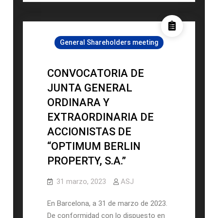
GENERAL
ORDINARA
Y
General Shareholders meeting
EXTRAORDINARIA
DE
ACCIONISTAS
CONVOCATORIA DE
DE
JUNTA GENERAL
“OPTIMUM
ORDINARA Y
BERLIN
EXTRAORDINARIA DE
PROPERTY
TWO,
ACCIONISTAS DE
S.A.”
“OPTIMUM BERLIN
PROPERTY, S.A.”
31 marzo, 2023
ASJ
En Barcelona, a 31 de marzo de 2023.
De conformidad con lo dispuesto en