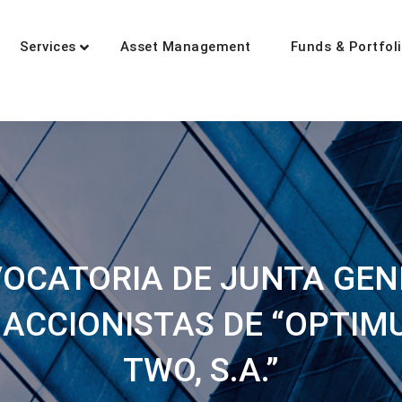
Services
Asset Management
Funds & Portfol
tment
zed in wealth management
VOCATORIA DE JUNTA GE
 ACCIONISTAS DE “OPTIM
TWO, S.A.”