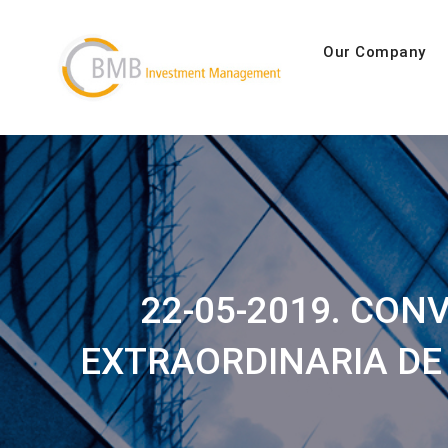
Skip
to
Our Company
BMB Inves
boutique speciali
content
22-05-2019. CON
EXTRAORDINARIA DE