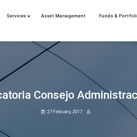
Services
Asset Management
Funds & Portfol
tment
zed in wealth management
catoria Consejo Administra
27 February, 2017