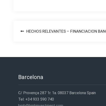
Post
HECHOS RELEVANTES – FINANCIACION BAN
navigation
Barcelona
C/ Provença 287 1r. 1a. 08037 Barcelona Spain
Tel: +34 933 590 740
bmb@bmbinvestment.com