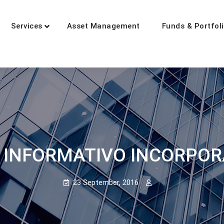
Services
Asset Management
Funds & Portfol
tment
zed in wealth management
 INFORMATIVO INCORPO
23 September, 2016