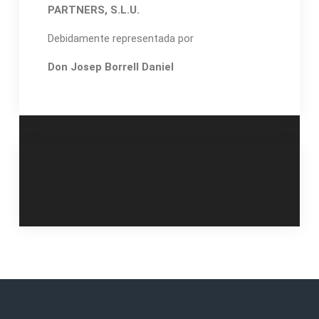
PARTNERS, S.L.U.
Debidamente representada por
Don Josep Borrell Daniel
Post
Convocatoria JG
Convocatoria CA
24 11 15 OBP II
OBPC II 24Nov15
navigation